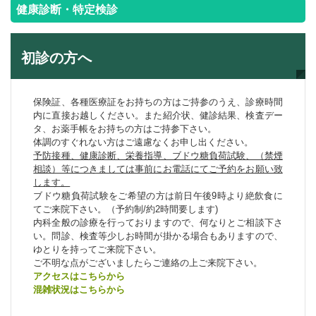
健康診断・特定検診
初診の方へ
保険証、各種医療証をお持ちの方はご持参のうえ、診療時間
内に直接お越しください。また紹介状、健診結果、検査デー
タ、お薬手帳をお持ちの方はご持参下さい。
体調のすぐれない方はご遠慮なくお申し出ください。
予防接種、健康診断、栄養指導、ブドウ糖負荷試験、（禁煙
相談）等につきましては事前にお電話にてご予約をお願い致
します。
ブドウ糖負荷試験をご希望の方は前日午後9時より絶飲食に
てご来院下さい。（予約制/約2時間要します)
内科全般の診療を行っておりますので、何なりとご相談下さ
い。問診、検査等少しお時間が掛かる場合もありますので、
ゆとりを持ってご来院下さい。
ご不明な点がございましたらご連絡の上ご来院下さい。
アクセスはこちらから
混雑状況はこちらから