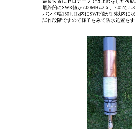
最良位置にセロテープで仮止めをした後結
最終的にSWR値が7.00MHz:2.6 、7.05で:1.8、
バンド幅150ｋHz内にSWR値が1.5以内に
試作段階ですので様子をみて防水処置をす