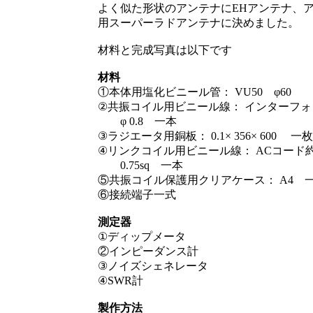
よく似た形状のアンテナにEHアンテナ、ア
用スーパーラドアンテナに決めました。
材料と完成写真は以下です
材料
①本体用塩化ビニール管： VU50 φ60
②共振コイル用ビニール線： インターフ
φ 0.8 一本
③ラジエータ用銅板： 0.1× 356× 600 一枚
④リンクコイル用ビニール線： ACコード
0.75sq 一本
⑤共振コイル保護用クリアケース： A4
⑥接続端子一式
測定器
①ディップメータ
②インピーダンス計
③ノイズシェネレータ
④SWR計
製作方法