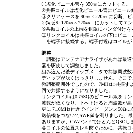
①塩化ビニール管を 350㎜にカットする。
②共振コイルは塩化ビニール管にビニール線
③クリアケースを 90㎜ × 220㎜ に切
④銅版を 120㎜ × 220㎜ にカットして
⑤共振コイルの上端を銅版にハンダ付けを
⑥リンクコイルは共振コイルの下にビニー
を端子に接続する。端子付近はコイルが
調整
調整はアンテナアナライザがあれば最適
器を駆使して調整しました。
組み込んだ後ディップメ－タで共振周波数
ディップが浅くはっきりしません、そこで
微調整範囲外でしたので、7MHzに共振す
回で共振するようになりました。
リンクコイルは0.75SQのビニール線を
波数が低くなり、下へ下げると周波数が高
更に 7.10MHz付近でインピーダンス5
送信機をつないでSWR値を測りました、最下値が 
ありますが、CWバンドでほとんどQSOし
各コイルの位置ズレを防ぐために、共振コ