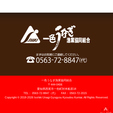
「うなぎ処いっしき」店内での食事提供のお知らせ
新型コロナウイルスの影響により、5月2日から10日まで店内で
の食事提供は休止し、お持ち帰り（弁当、長蒲焼）のみの対応
とさせていただきます。
何卒、ご理解を賜りますようお願い申し上げます。
2020.04.29
「うなぎ処いっしき」お持ち帰り用弁当始めました。
お持ち帰り用弁当、長蒲焼き始めました。
・きざみ弁当 並 1200円（税別）
・きざみ弁当 上 1700円（税別）
・蒲焼弁当 2100円（税別）
・長蒲焼 2300円（税別）
※数量限定 電話予約可
一色うなぎ漁業協同組合
〒444-0406
一色産うなぎをリーズナブルに提供しております。
愛知県西尾市一色町対米船原18
この機会に是非ご賞味ください。
TEL：
0563-72-8847
（代）
FAX：
0563-72-2015
Copyright ©
2018-2026 Isshiki Unagi Gyogyou Kyoudou Kumiai. All Rights Reserved.
2019.08.27
「うなぎ処いっしき」受付終了時間のご案内
受付終了時間は14時00分です。