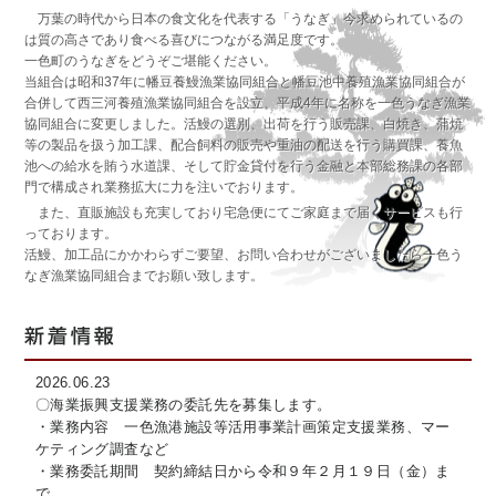
万葉の時代から日本の食文化を代表する「うなぎ」今求められているの
は質の高さであり食べる喜びにつながる満足度です。
一色町のうなぎをどうぞご堪能ください。
当組合は昭和37年に幡豆養鰻漁業協同組合と幡豆池中養殖漁業協同組合が
合併して西三河養殖漁業協同組合を設立、平成4年に名称を一色うなぎ漁業
協同組合に変更しました。活鰻の選別、出荷を行う販売課、白焼き、蒲焼
等の製品を扱う加工課、配合飼料の販売や重油の配送を行う購買課、養魚
池への給水を賄う水道課、そして貯金貸付を行う金融と本部総務課の各部
門で構成され業務拡大に力を注いでおります。
また、直販施設も充実しており宅急便にてご家庭まで届くサービスも行
っております。
活鰻、加工品にかかわらずご要望、お問い合わせがございましたら一色う
なぎ漁業協同組合までお願い致します。
2026.06.23
〇海業振興支援業務の委託先を募集します。
・業務内容 一色漁港施設等活用事業計画策定支援業務、マー
ケティング調査など
・業務委託期間 契約締結日から令和９年２月１９日（金）ま
で