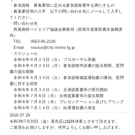
・参加資格 募集要領に定める参加資格要件を満たすもの
・募集要領等の入手 以下の問い合わせ先にメールして入手し
てください。
・問い合わせ先
西尾南部ベイエリア協議会事務局（西尾市産業部農水振興課
内）
TEL 0563-65-2136
Email nousui@city.nishio.lg.jp
・スケジュール
令和８年６月２３日（火） プロポーザル実施
令和８年６月２９日（月） 参加資格申請書の提出期限、質問
書の提出期限
令和８年６月３０日（火） 参加資格確認通知書の通知、質問
書に対する回答
令和８年６月３０日（火） 企画提案書等の受付開始
令和８年７月６日（月） 企画提案書等の提出期限
令和８年７月８日（水） プレゼンテーション及びヒアリング
令和８年７月１４日（火） 結果通知書の発送
2020.07.29
令和3年7月30日（金）直売店は臨時休業とさせて頂きます。
ご迷惑をお掛けしますが、何卒よろしくお願い申し上げます。
2020.04.30