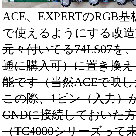
ACE、EXPERTのRGB基
で使えるようにする改造
元々付いてる74LS07を
通に購入可）に置き換え
能です（当然ACEで映
この際、1ピン（入力）
GNDに接続しておいた
（TC4000シリーズっ