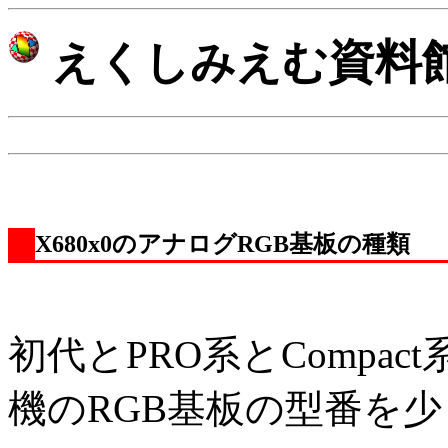
資料
えくしみえむ
X680x0のアナログRGB基板の種類
初代とPRO系とCompa
機のRGB基板の型番を