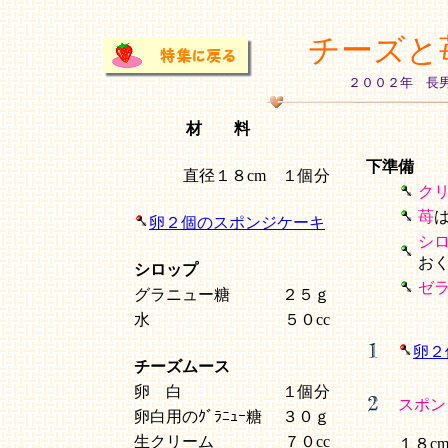
チーズと
２００２年 長
材 料
下準備
直径１８cm １個分
ク
苺
卵２個のスポンジケーキ
シ
お
シロップ
ゼ
グラニュー糖
２５ｇ
水
５０cc
卵２
チーズムース
卵 白
１個分
スポン
卵白用のｸﾞﾗﾆｭｰ糖
３０ｇ
生クリーム
７０cc
１８c