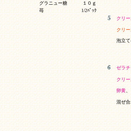
グラニュー糖
１０ｇ
苺
1/2ﾊﾟｯｸ
クリー
クリー
泡立て
ゼラチ
クリー
卵黄
、
混ぜ