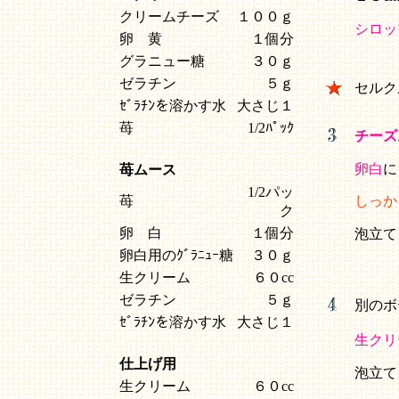
クリームチーズ
１００ｇ
シロッ
卵 黄
１個分
グラニュー糖
３０ｇ
ゼラチン
５ｇ
セルク
ｾﾞﾗﾁﾝを溶かす水
大さじ１
苺
1/2ﾊﾟｯｸ
チーズ
卵白
に
苺ムース
1/2パッ
苺
しっか
ク
卵 白
１個分
泡立て
卵白用のｸﾞﾗﾆｭｰ糖
３０ｇ
生クリーム
６０cc
ゼラチン
５ｇ
別のボ
ｾﾞﾗﾁﾝを溶かす水
大さじ１
生クリ
仕上げ用
泡立て
生クリーム
６０cc