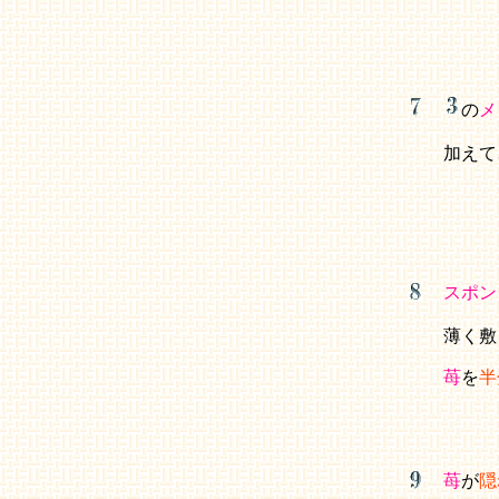
の
メ
加えて
スポン
薄く敷
苺
を
半
苺
が
隠