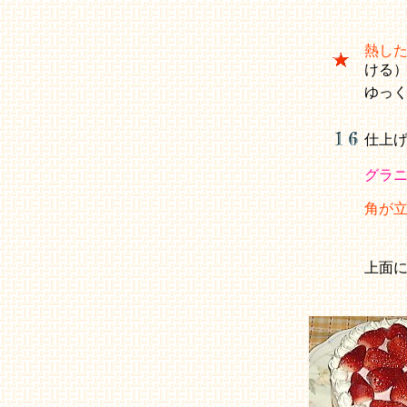
熱し
ける
ゆっ
仕上
グラ
角が
上面