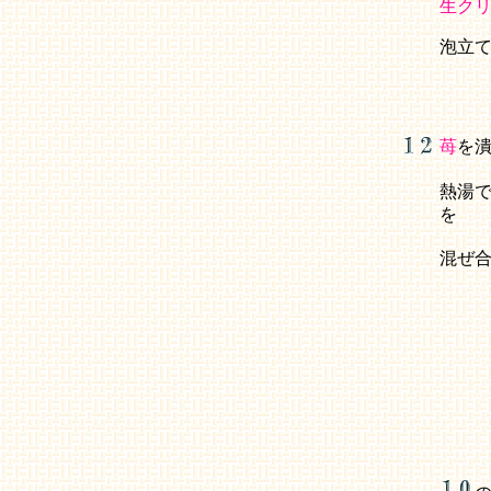
生ク
泡立
苺
を
熱湯
を
混ぜ