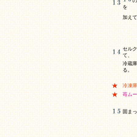
を
加え
セル
て、
冷蔵
る。
冷凍
苺ム
固ま