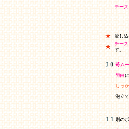
チーズ
流し込
チーズ
す。
苺ム
卵白
しっ
泡立
別の