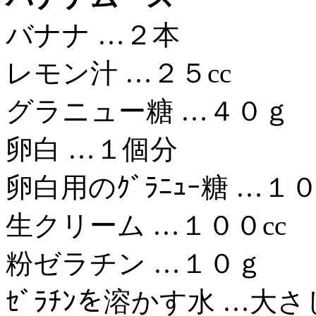
バナナ …２本
レモン汁 …２５cc
グラニュー糖 …４０ｇ
卵白 …１個分
卵白用のｸﾞﾗﾆｭｰ糖 …１
生クリーム …１００cc
粉ゼラチン …１０ｇ
ｾﾞﾗﾁﾝを溶かす水 …大