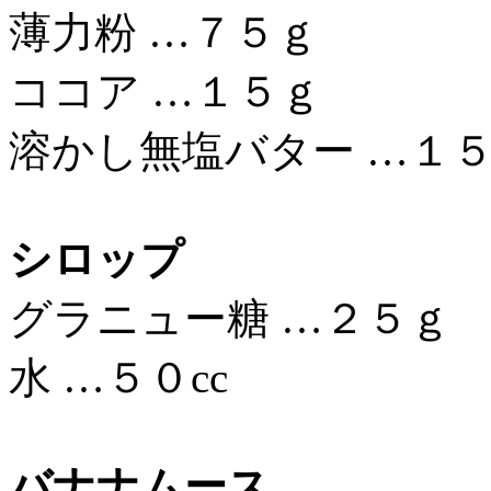
薄力粉 …７５ｇ
ココア …１５ｇ
溶かし無塩バター …１
シロップ
グラニュー糖 …２５ｇ
水 …５０cc
バナナムース