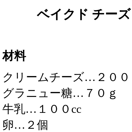
ベイクド チー
材料
クリームチーズ…２００
グラニュー糖…７０ｇ
牛乳…１００cc
卵…２個