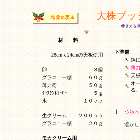
大株ブッ
巻き方を
材 料
下準備
28cmｘ24cmの天板使用
鍋
薄
卵
３個
天
グラニュー糖
６０ｇ
オ
薄力粉
５０ｇ
る
ｲﾝｽﾀﾝﾄｺｰﾋｰ
５ｇ
水
１０ｃｃ
ｲﾝｽﾀﾝﾄ
生クリーム
２００ｃｃ
グラニュー糖
２０ｇ
溶かし
モカクリーム用