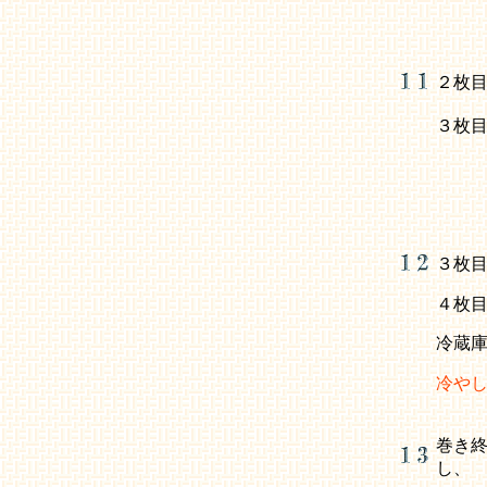
２枚
３枚
３枚
４枚
冷蔵
冷や
巻き
し、