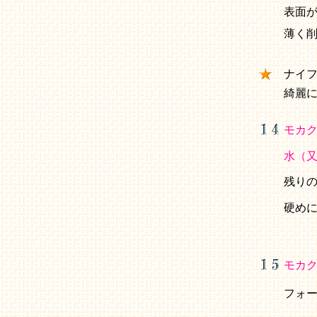
表面
薄く
ナイ
綺麗
モカ
水（
残り
硬め
モカ
フォ