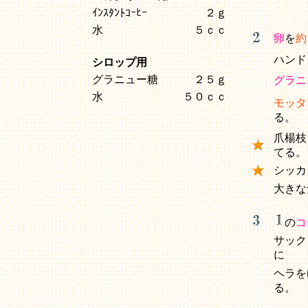
ｲﾝｽﾀﾝﾄｺｰﾋｰ
２ｇ
水
５ｃｃ
卵
を
約
ハンド
シロップ用
グラニュー糖
２５ｇ
グラニ
水
５０ｃｃ
モッタ
る。
爪楊枝
てる。
シッカ
大きな
の
コ
サック
に
ヘラを
る。