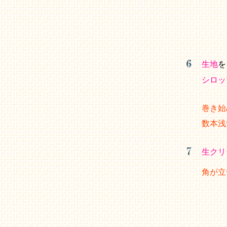
生地
を
シロッ
巻き始
数本浅
生クリ
角が立