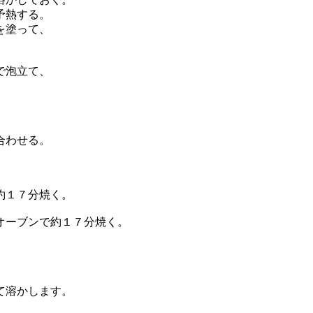
予熱する。
を塗って、
で泡立て、
合わせる。
約１７分焼く。
オーブンで約１７分焼く。
て溶かします。