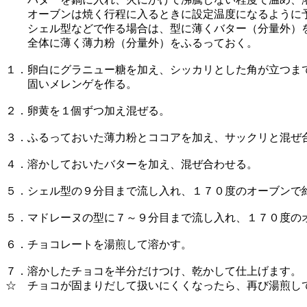
オーブンは焼く行程に入るときに設定温度になるように
シェル型などで作る場合は、型に薄くバター（分量外）
全体に薄く薄力粉（分量外）をふるっておく。
１．卵白にグラニュー糖を加え、シッカリとした角が立つま
固いメレンゲを作る。
２．卵黄を１個ずつ加え混ぜる。
３．ふるっておいた薄力粉とココアを加え、サックリと混ぜ
４．溶かしておいたバターを加え、混ぜ合わせる。
５．シェル型の９分目まで流し入れ、１７０度のオーブンで
５．マドレーヌの型に７～９分目まで流し入れ、１７０度の
６．チョコレートを湯煎して溶かす。
７．溶かしたチョコを半分だけつけ、乾かして仕上げます。
☆ チョコが固まりだして扱いにくくなったら、再び湯煎し