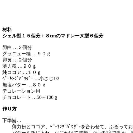
材料
シェル型１５個分＋８cmのマドレーヌ型６個分
卵白 …２個分
グラニュー糖 …９０ｇ
卵黄 …２個分
薄力粉 …９０ｇ
純ココア …１０ｇ
ﾍﾞｰｷﾝｸﾞﾊﾟｳﾀﾞｰ …小さじ1/2
無塩バター …８０ｇ
デコレーション用
チョコレート …50～100ｇ
作り方
下準備…
薄力粉とココア、ﾍﾞｰｷﾝｸﾞﾊﾟｳﾀﾞｰを合わせて、ふるって
バターを鍋に入れ、火にかけて沸騰しない程度で温め、