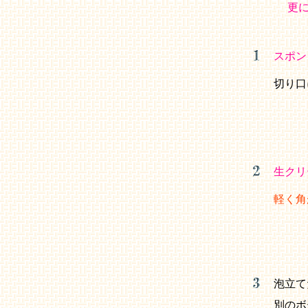
更
スポン
切り口
生クリ
軽く角
泡立て
別のボ