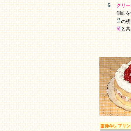
クリー
側面を
の残
苺
と