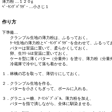
薄力粉 …１２０g
ﾍﾞｰｷﾝｸﾞﾊﾟｳﾀﾞｰ …小さじ１
作り方
下準備…
クランブル生地の薄力粉は、ふるっておく。
ｹｰｷ生地の薄力粉とﾍﾞｰｷﾝｸﾞﾊﾟｳﾀﾞｰを合わせて、ふるって
バターは室温に置いて、柔らかくしておく。
卵、生ｸﾘｰﾑは室温に置いておく。
ケーキ型に薄くバター（分量外）を塗り、薄力粉（分量
冷蔵庫で冷やして落ち着かせる。
１．林檎の芯を取って、薄切りにしておく。
２．クランブル生地を作る。
バターを小さくちぎって、ボールに入れる。
３．グラニュー糖、ｱｰﾓﾝﾄﾞﾌﾟ-ﾄﾞﾙ、薄力粉を加え、
バターを指で潰しながら、全体に馴染ませる。