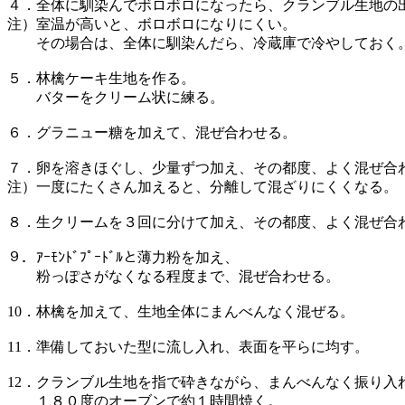
４．全体に馴染んでボロボロになったら、クランブル生地の
注）室温が高いと、ボロボロになりにくい。
その場合は、全体に馴染んだら、冷蔵庫で冷やしておく
５．林檎ケーキ生地を作る。
バターをクリーム状に練る。
６．グラニュー糖を加えて、混ぜ合わせる。
７．卵を溶きほぐし、少量ずつ加え、その都度、よく混ぜ合
注）一度にたくさん加えると、分離して混ざりにくくなる。
８．生クリームを３回に分けて加え、その都度、よく混ぜ合
９．ｱｰﾓﾝﾄﾞﾌﾟｰﾄﾞﾙと薄力粉を加え、
粉っぽさがなくなる程度まで、混ぜ合わせる。
10．林檎を加えて、生地全体にまんべんなく混ぜる。
11．準備しておいた型に流し入れ、表面を平らに均す。
12．クランブル生地を指で砕きながら、まんべんなく振り入
１８０度のオーブンで約１時間焼く。