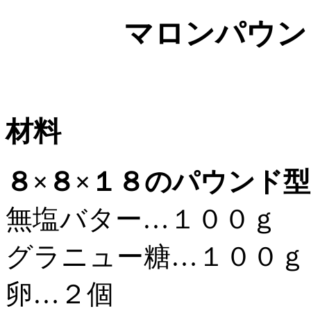
マロンパウン
材料
８×８×１８のパウンド型
無塩バター…１００ｇ
グラニュー糖…１００ｇ
卵…２個