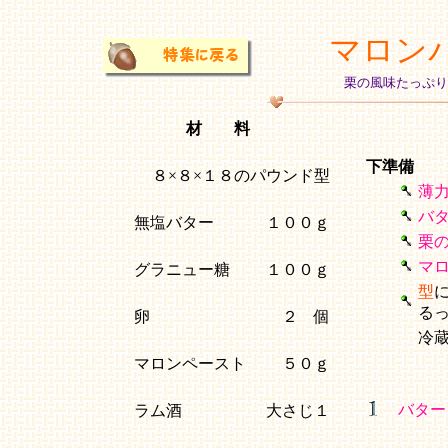
マロン
栗の風味たっぷり
材 料
下準備
８×８×１８のパウンド型
薄
バ
無塩バター
１００ｇ
栗
マ
グラニュー糖
１００ｇ
型
る
卵
２ 個
冷
マロンペースト
５０ｇ
バター
ラム酒
大さじ１