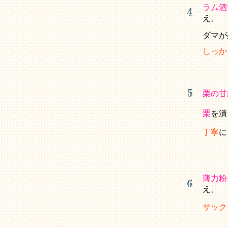
ラム酒
え、
ダマが
しっか
栗の甘
栗
を潰
丁寧
に
薄力粉+ﾍ
え、
サック