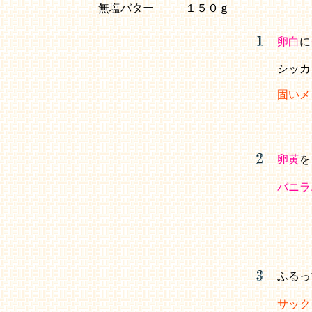
無塩バター
１５０ｇ
卵白
に
シッカ
固いメ
卵黄
を
バニラ
ふるっ
サック