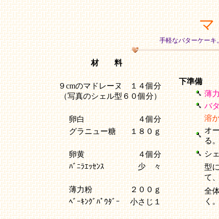
マ
手軽なバターケーキ
材 料
下準備
９cmのマドレーヌ １４個分
薄
（写真のシェル型６０個分）
バ
溶
卵白
４個分
オ
グラニュー糖
１８０ｇ
る
シ
卵黄
４個分
ﾊﾞﾆﾗｴｯｾﾝｽ
少 々
型
て
薄力粉
２００ｇ
全
く
ﾍﾞｰｷﾝｸﾞﾊﾟｳﾀﾞｰ
小さじ１