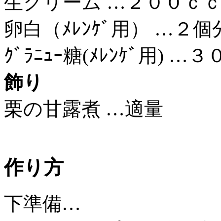
生クリーム …２００ｃ
卵白（ﾒﾚﾝｹﾞ用） …２個
ｸﾞﾗﾆｭｰ糖(ﾒﾚﾝｹﾞ用) …
飾り
栗の甘露煮 …適量
作り方
下準備…