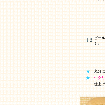
ビー
す。
充分
生ク
仕上