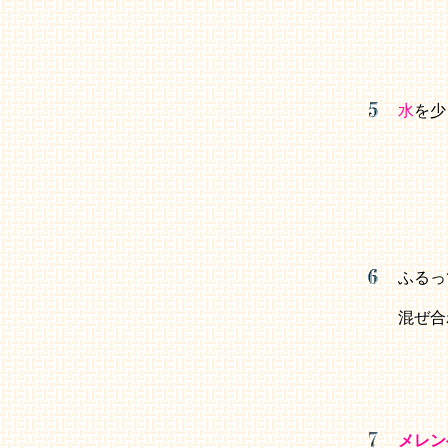
水
を少
ふるっ
混ぜ合
メレン