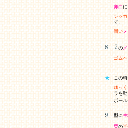
卵白
に
シッカ
て、
固い
メ
の
メ
ゴムヘ
この
ゆっく
ラを
ボー
型に
生
栗
の
半