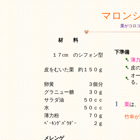
マロン
栗がコロ
材 料
下準備
１７cm のシフォン型
薄
皮
皮をむいた栗
約１５０ｇ
オ
る
卵黄
３個分
グラニュー糖
３０ｇ
サラダ油
５０ｃｃ
栗
は、
水
５０ｃｃ
薄力粉
７０ｇ
竹串が
ﾍﾞｰｷﾝｸﾞﾊﾟｳﾀﾞｰ
２ｇ
メレンゲ