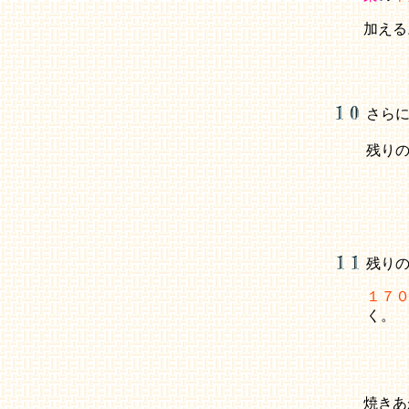
加える
さら
残り
残り
１７
く。
焼きあ