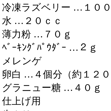
冷凍ラズベリー …１０
水 …２０ｃｃ
薄力粉 …７０ｇ
ﾍﾞｰｷﾝｸﾞﾊﾟｳﾀﾞｰ …２ｇ
メレンゲ
卵白 …４個分（約１２
グラニュー糖 …４０ｇ
仕上げ用