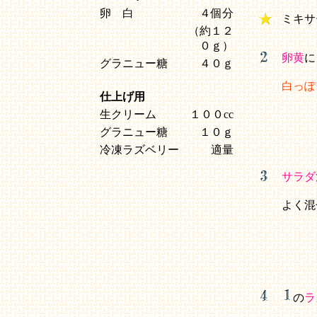
卵 白
４個分
ミキサ
（約１２
０ｇ）
卵黄
に
グラニュー糖
４０ｇ
白っぽ
仕上げ用
生クリーム
１００cc
グラニュー糖
１０ｇ
冷凍ラズベリー
適量
サラダ
よく混
の
ラ