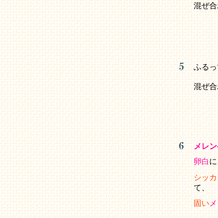
混ぜ合
ふるっ
混ぜ合
メレン
卵白
に
シッカ
て、
固い
メ