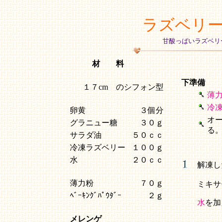
ラズベリ
甘酸っぱいラズベリ
材 料
下準備
１７cm のシフォン型
薄
冷
卵黄
３個分
オ
グラニュー糖
３０ｇ
る
サラダ油
５０ｃｃ
冷凍ラズベリー
１００ｇ
水
２０ｃｃ
解凍し
薄力粉
７０ｇ
ミキサ
ﾍﾞｰｷﾝｸﾞﾊﾟｳﾀﾞｰ
２ｇ
水
を加
メレンゲ