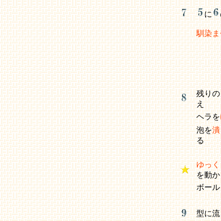
に
馴染ま
残りの
え
ヘラを
泡を
潰
る
ゆっく
を動
ボー
型に流