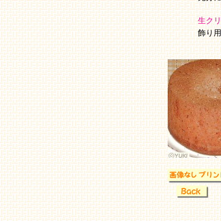
生ク
飾り