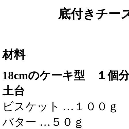
底付きチー
材料
18cmのケーキ型 １個
土台
ビスケット …１００ｇ
バター …５０ｇ