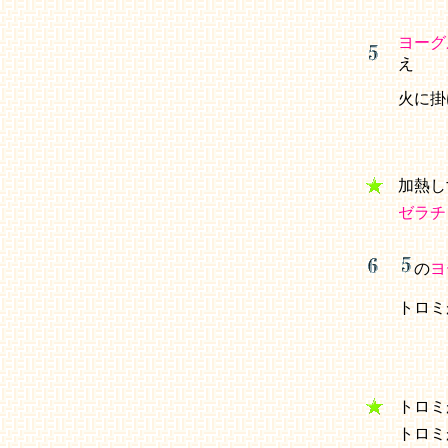
ヨーグ
え
火に掛
加熱し
ゼラチ
の
ヨ
トロミ
トロミ
トロミ