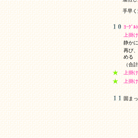
手早く
ﾖｰｸﾞﾙ
上掛
静か
再び
める
（合
上掛
上掛
固ま