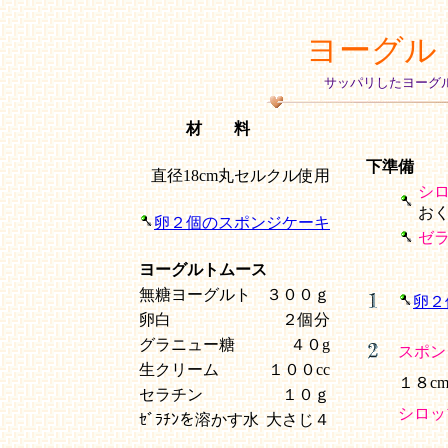
ヨーグル
サッパリしたヨーグ
材 料
下準備
直径18cm丸セルクル使用
シ
お
卵２個のスポンジケーキ
ゼ
ヨーグルトムース
無糖ヨーグルト
３００ｇ
卵２
卵白
２個分
グラニュー糖
４０g
スポン
生クリーム
１００cc
１８c
セラチン
１０ｇ
シロッ
ｾﾞﾗﾁﾝを溶かす水
大さじ４