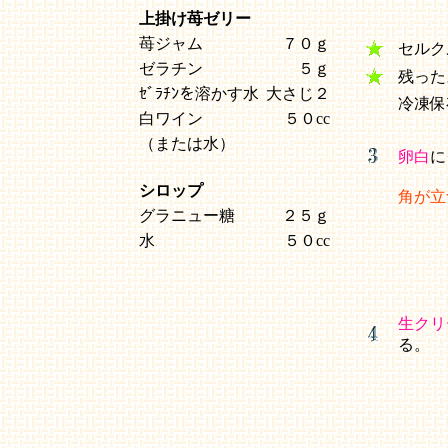
上掛け苺ゼリー
苺ジャム
７０ｇ
セルク
ゼラチン
５ｇ
残った
ｾﾞﾗﾁﾝを溶かす水
大さじ２
冷凍保
白ワイン
５０cc
（または水）
卵白
に
シロップ
角が立
グラニュー糖
２５ｇ
水
５０cc
生クリ
る。