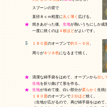
スプーンの背で
直径８ｃｍ程度に
丸く薄く
広げる。
焼きあがった後、
生地
が熱いうちにしか成
一度に焼くのは
４枚ほど
がよいです。
１８０度
のオーブンで
約５～６分
、
周りが
キツネ色
になるまで焼く。
清潔な綿手袋をはめて、オーブンから
出し
生地
を折り曲げて形を作る。
生地
が冷めて後、白い部分が
柔らかく
生焼
１８０度
のオーブンで
２分ほど
焼く。
（生地が広がるので、再び綿手袋をはめて