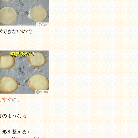
形できないので
てすぐ
に、
けのようなら、
、形を整える）