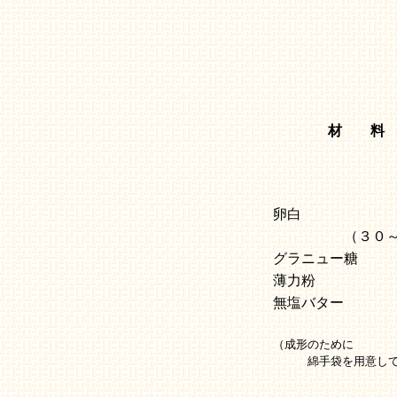
材 料
卵白
（３０
グラニュー糖
薄力粉
無塩バター
（成形のために
綿手袋を用意して