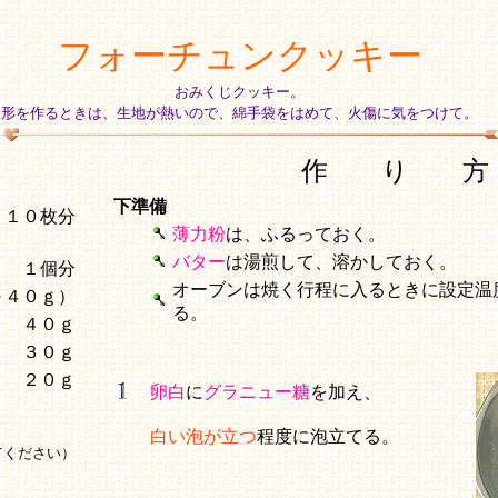
フォーチュンクッキー
おみくじクッキー。
形を作るときは、生地が熱いので、綿手袋をはめて、火傷に気をつけて。
作 り 方
下準備
１０枚分
薄力粉
は、ふるっておく。
バター
は湯煎して、溶かしておく。
１個分
オーブンは焼く行程に入るときに設定温
～４０ｇ）
る。
４０ｇ
３０ｇ
２０ｇ
卵白
に
グラニュー糖
を加え、
白い泡が立つ
程度に泡立てる。
ください）