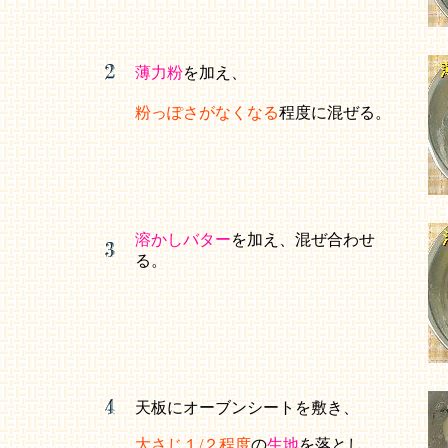
薄力粉
を加え、
粉っぽさがなくなる
程度に混ぜる。
溶かしバター
を加え、混ぜ合わせ
る。
天板にオーブンシートを敷き、
大さじ１/２程度
の
生地
を落とし、