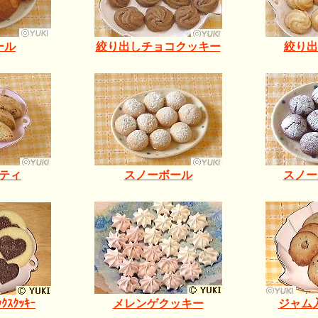
ール
絞り出しチョコクッキー
絞り出
ティ
スノーボール
スノーボ
ｸｽｸｯｷｰ
メレンゲクッキー
ジャム