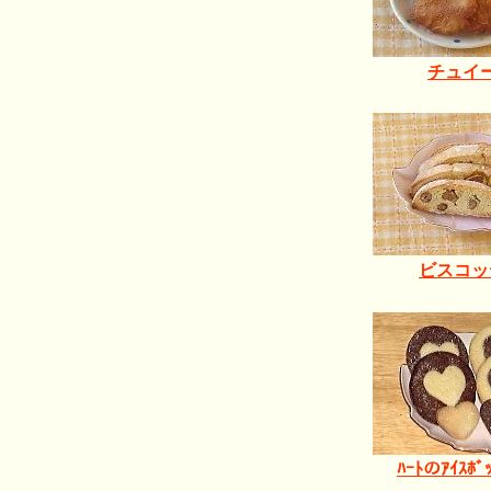
チュイ
ビスコッ
ﾊｰﾄのｱｲｽﾎﾞｯ