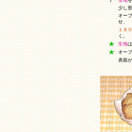
生地
少し
オー
せ、
１８
く。
生地
オー
表面