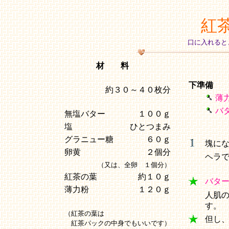
紅
口に入れると
材 料
下準備
約３０～４０枚分
薄
バ
無塩バター
１００ｇ
塩
ひとつまみ
グラニュー糖
６０ｇ
塊に
卵黄
２個分
ヘラ
（又は、全卵 １個分）
紅茶の葉
約１０ｇ
バタ
薄力粉
１２０ｇ
人肌
す。
（紅茶の葉は
但し
紅茶パックの中身でもいいです）