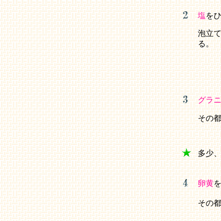
塩
を
泡立
る。
グラ
その
多少
卵黄
を
その