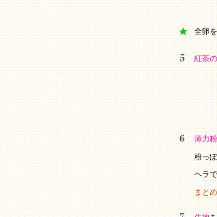
全卵
紅茶
薄力
粉っ
ヘラ
まと