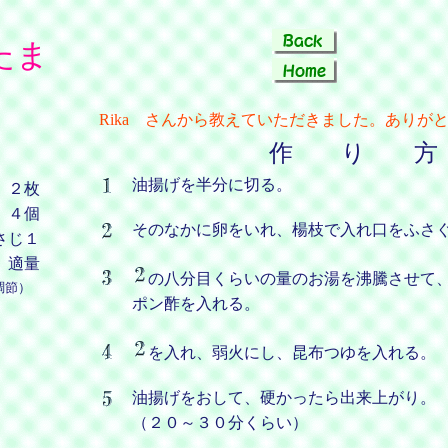
たま
Rika さんから教えていただきました。ありが
作 り 方
油揚げを半分に切る。
２枚
４個
そのなかに卵をいれ、楊枝で入れ口をふさ
さじ１
適量
の八分目くらいの量のお湯を沸騰させて
調節）
ポン酢を入れる。
を入れ、弱火にし、昆布つゆを入れる。
油揚げをおして、硬かったら出来上がり。
（２０～３０分くらい）