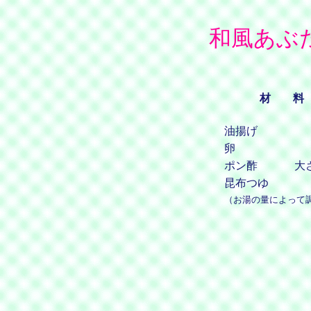
和風あぶ
材 料
油揚げ
卵
ポン酢
大
昆布つゆ
（お湯の量によって