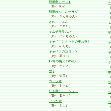
簡単卵トースト
（By Rie）
簡単れんこんサラダ
（By きんちゃん）
きのこごはん
太
（By ＹＯＵ）
キムチサラスパ
（By ハムちゃん）
（
キャベツとトマトの重ね蒸し
（By のんち）
キャベツのコロッケ
（By 菜々P）
ｷｭｳﾘの梅ｼｿｶﾂｵ和え
（By とまと）
餃子
（By 知美）
コーラ煮
（By トトロ）
紅茶豚チャーシュー
（By ＥＭＩ）
ごった煮
（By ミカ）