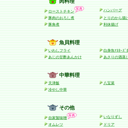
肉料理
ハンバーグ
ローストチキン
豚肉のおろし煮
とりのから揚
豚角煮
利休揚げ
魚貝料理
いわしフライ
白身魚ﾏﾖﾈｰｽ
あじの甘酢あんかけ
あさりの酒蒸
中華料理
天津飯
八宝菜
冷やし中華
その他
いなりずし
自家製味噌
オムレツ
ドリア