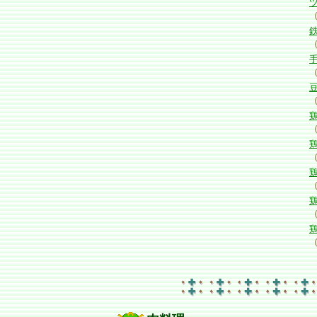
（
（
（
（