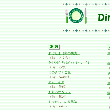
あぶたま（卵の袋煮）
（By さくら）
ｲﾀﾘｱﾝｶﾞｰﾘｯｸﾊﾟｽﾀ（ｼｰﾌｰﾄﾞ）
（By みや）
えのきツナご飯
（By Aya☆彡）
オムライス
（By 佳代）
お好みオムレツ
（By 夜月）
おひたし～のり風味
（By kako）