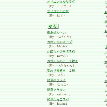
オリエンタルサラダ
（By Ｆｕｍｉ）
オリジナルピザ
（By ゆず）
南瓜せんべい
（
（By ちびくろ）
カボチャのスープ
（By Makie）
かぼちゃのそぼろ煮
（By ゆーな）
（
カボチャのチーズ焼き
（By ハムちゃん）
変わり春巻き ２種
（By ぷう）
簡単串フライ
（By なちこ）
簡単グラタン
（By catherine）
簡単たらこスパ
（By hitomi）