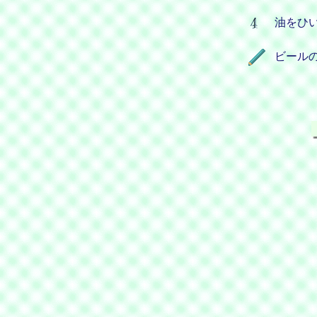
油をひ
ビール