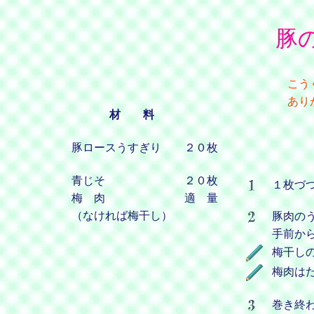
豚
こう
あり
材 料
豚ロースうすぎり
２０枚
青じそ
２０枚
１枚づ
梅 肉
適 量
（なければ梅干し）
豚肉の
手前か
梅干し
梅肉は
巻き終