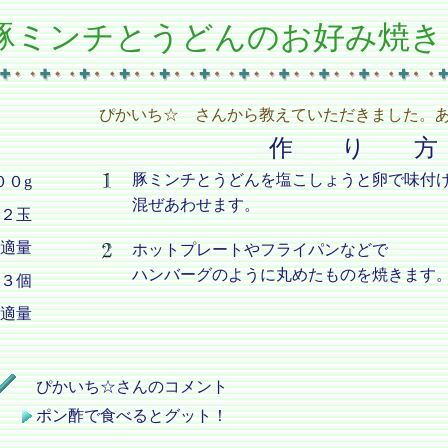
豚ミンチとうどんのお好み焼き
ぴかいち☆ さんから教えていただきました。あ
作 り 方
豚ミンチとうどんを塩こしょうと卵で味付
００g
混ぜあわせます。
２玉
適量
ホットプレートやフライパンなどで
ハンバーグのように丸めたものを焼きます
３個
適量
ぴかいち☆さんのコメント
ポン酢で食べるとグット！