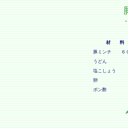
材 料
豚ミンチ
６
うどん
塩こしょう
卵
ポン酢