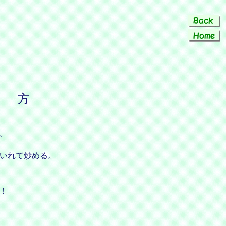
 方
。
いれて炒める。
！