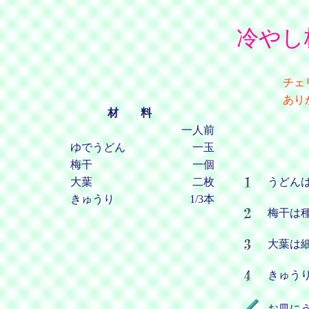
冷やし
チェ
あり
材 料
一人前
ゆでうどん
一玉
梅干
一個
大葉
二枚
うどん
きゅうり
1/3本
梅干は
大葉は
きゅう
お皿に