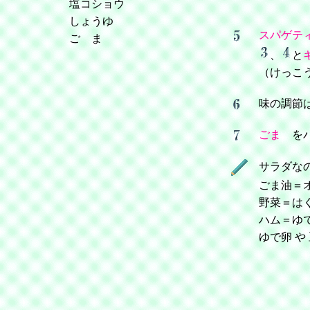
塩コショウ
しょうゆ
スパゲテ
ご ま
、
と
（けっこ
味の調節
ごま
をパ
サラダ
ごま油＝
野菜＝は
ハム＝ゆ
ゆで卵 