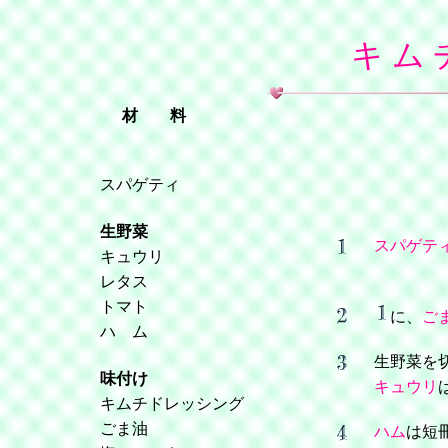
キ ム 
材 料
スパゲティ
生野菜
スパゲテ
キュウリ
レタス
トマト
に、
ご
ハ ム
生野菜を
味付け
キュウリ
キムチドレッシング
ごま油
ハム
は短