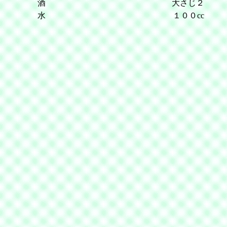
酒
大さじ２
水
１００cc