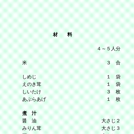
材 料
４～５人分
米
３ 合
しめじ
１ 袋
えのき茸
１ 袋
しいたけ
３ 枚
あぶらあげ
１ 枚
煮 汁
醤 油
大さじ２
みりん茸
大さじ３