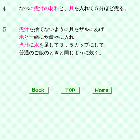
なべに
煮汁の材料
と、
具
を入れて５分ほど煮る。
煮汁
を捨てないように具をザルにあげ
米
と一緒に炊飯器に入れ、
煮汁
に
水
を足して３．５カップにして
普通のご飯のときと同じように炊く。