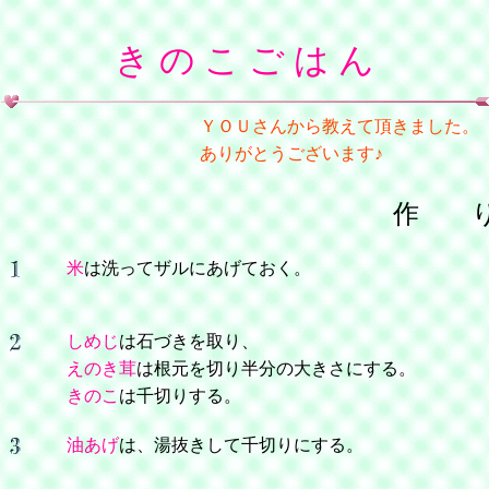
き の こ ご は ん
ＹＯＵさんから教えて頂きました。
ありがとうございます♪
作 
米
は洗ってザルにあげておく。
しめじ
は石づきを取り、
えのき茸
は根元を切り半分の大きさにする。
きのこ
は千切りする。
油あげ
は、湯抜きして千切りにする。