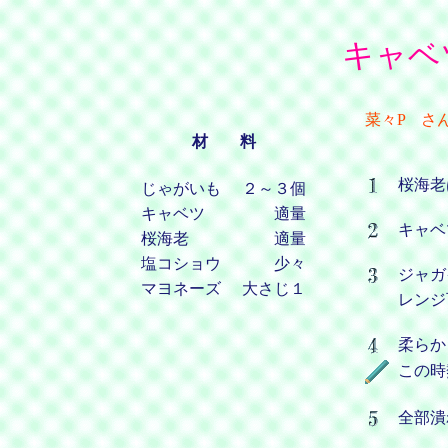
キャベ
菜々P さ
材 料
桜海老
じゃがいも
２～３個
キャベツ
適量
キャベ
桜海老
適量
塩コショウ
少々
ジャガ
マヨネーズ
大さじ１
レンジ
柔らか
この時
全部潰