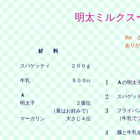
明太ミルクス
Rie
ありが
材 料
スパゲッティ
２００ｇ
牛乳
５００cc
Ａ
の明太
Ａ
スパゲッ
明太子
２腹位
フライパ
（量はお好みで）
（牛乳で
マーガリン
大さじ４位
麺と牛乳