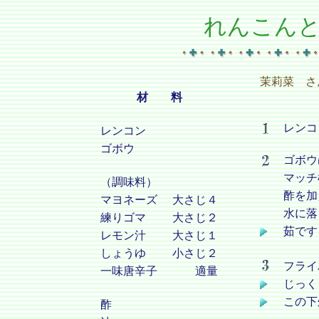
れんこん
茉莉菜 さ
材 料
レンコ
レンコン
ゴボウ
ゴボウ
マッチ
（調味料）
酢を加
マヨネーズ
大さじ４
水に落
練りゴマ
大さじ２
茹です
レモン汁
大さじ１
しょうゆ
小さじ２
フライ
一味唐辛子
適量
じっく
この下
酢