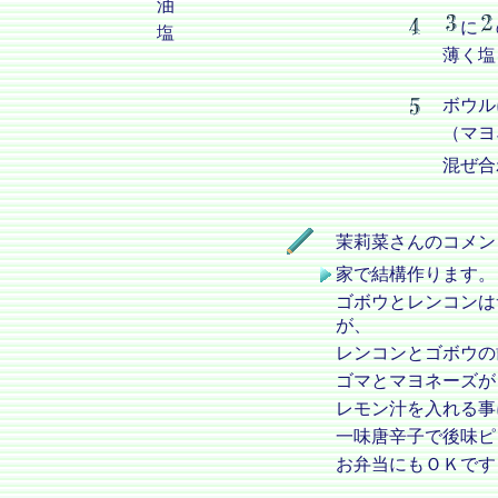
油
に
塩
薄く塩
ボウル
（マヨ
混ぜ合
茉莉菜さんのコメン
家で結構作ります。
ゴボウとレンコンは
が、
レンコンとゴボウの
ゴマとマヨネーズが
レモン汁を入れる事
一味唐辛子で後味ピ
お弁当にもＯＫです