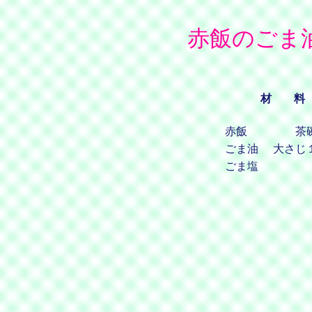
赤飯のごま
材 料
赤飯
茶
ごま油
大さじ
ごま塩