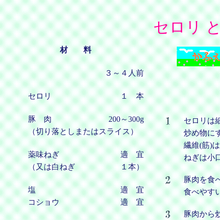
セロリ と
材 料
３～４人前
セロリ
１ 本
豚 肉
200～300g
セロリは細
（切り落としまたはスライス）
炒め物に
繊維(筋
薬味ねぎ
適 宜
ねぎは小
（又は白ねぎ
１本）
豚肉を食
塩
適 宜
食べやすい
コショウ
適 宜
豚肉から