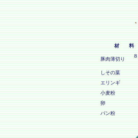
材 料
８
豚肉薄切り
しその葉
エリンギ
小麦粉
卵
パン粉