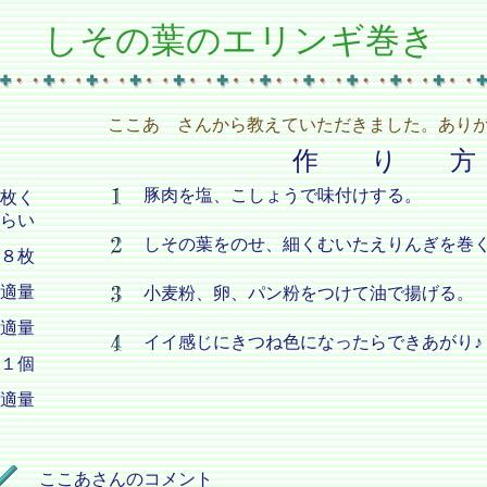
しその葉のエリンギ巻き
ここあ さんから教えていただきました。ありが
作 り 方
豚肉を塩、こしょうで味付けする。
枚く
らい
しその葉をのせ、細くむいたえりんぎを巻
８枚
適量
小麦粉、卵、パン粉をつけて油で揚げる。
適量
イイ感じにきつね色になったらできあがり♪
１個
適量
ここあさんのコメント