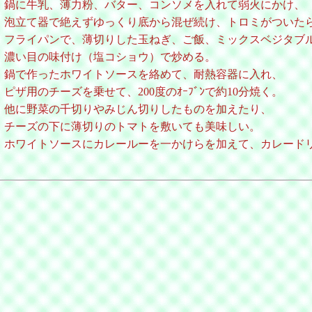
鍋に牛乳、薄力粉、バター、コンソメを入れて弱火にかけ、
泡立て器で絶えずゆっくり底から混ぜ続け、トロミがついた
フライパンで、薄切りした玉ねぎ、ご飯、ミックスベジタブ
濃い目の味付け（塩コショウ）で炒める。
鍋で作ったホワイトソースを絡めて、耐熱容器に入れ、
ピザ用のチーズを乗せて、200度のｵｰﾌﾞﾝで約10分焼く。
他に野菜の千切りやみじん切りしたものを加えたり、
チーズの下に薄切りのトマトを敷いても美味しい。
ホワイトソースにカレールーを一かけらを加えて、カレード