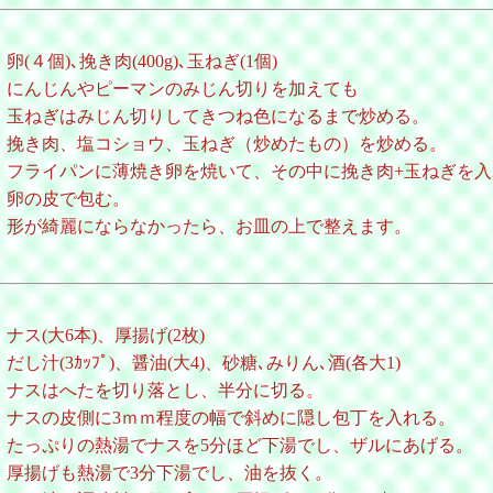
卵(４個)､挽き肉(400g)､玉ねぎ(1個)
にんじんやピーマンのみじん切りを加えても
玉ねぎはみじん切りしてきつね色になるまで炒める。
挽き肉、塩コショウ、玉ねぎ（炒めたもの）を炒める。
フライパンに薄焼き卵を焼いて、その中に挽き肉+玉ねぎを入
卵の皮で包む。
形が綺麗にならなかったら、お皿の上で整えます。
ナス(大6本)、厚揚げ(2枚)
だし汁(3ｶｯﾌﾟ)、醤油(大4)、砂糖､みりん､酒(各大1)
ナスはへたを切り落とし、半分に切る。
ナスの皮側に3ｍｍ程度の幅で斜めに隠し包丁を入れる。
たっぷりの熱湯でナスを5分ほど下湯でし、ザルにあげる。
厚揚げも熱湯で3分下湯でし、油を抜く。