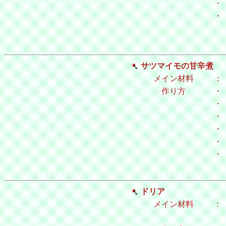
・
・
サツマイモの甘辛煮
メイン材料
：
作り方
・
・
・
・
・
・
ドリア
メイン材料
：