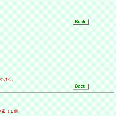
かける。
ﾒの素（１個）