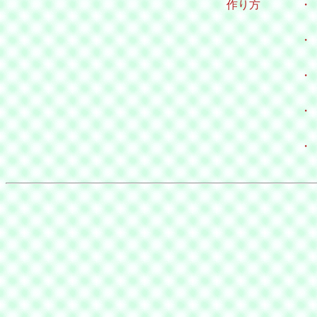
作り方
・
・
・
・
・