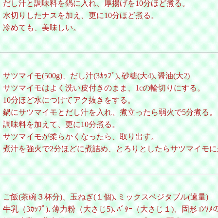
だし汁と調味料を鍋に入れ、厚揚げを10分ほど煮る。
水切りしたナスを加え、更に10分ほど煮る。
冷めても、美味しい。
サツマイモ(500g)、だし汁(3ｶｯﾌﾟ)､砂糖(大4)､醤油(大2)
サツマイモはよく洗い皮付きのまま、1cの輪切りにする。
10分ほど水につけてアク抜きをする。
鍋にサツマイモとだし汁を入れ、煮立ったら弱火で5分煮る。
調味料を加えて、更に10分煮る。
サツマイモが柔らかくなったら、取り出す。
煮汁を強火で2分ほどに煮詰め、とろりとしたらサツマイモに
ご飯(茶碗３杯分)、玉ねぎ(１個)､ミックスベジタブル(適量)
牛乳（3ｶｯﾌﾟ)､薄力粉（大さじ5)､ﾊﾞﾀｰ（大さじ１)、固形ｺﾝｿ