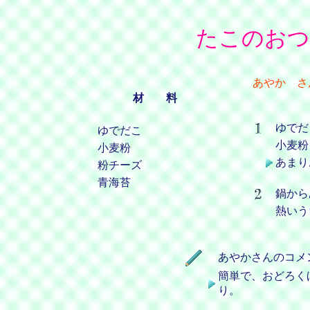
たこのおつ
あやか さ
材 料
ゆでだ
ゆでだこ
小麦粉
小麦粉
あまり
粉チーズ
青海苔
鍋から
熱いう
あやかさんのコメ
簡単で、おどろく
り。