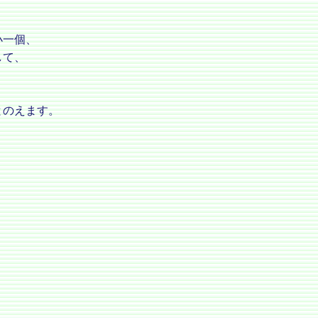
小一個、
して、
とのえます。