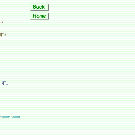
す♪
、
ます。