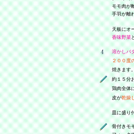
モモ肉が
手羽が離
天板にオ
香味野菜
溶かしバ
２００度
焼きます
約１５分
鶏肉全体
皮が
乾燥
皿に盛り
骨付きモ