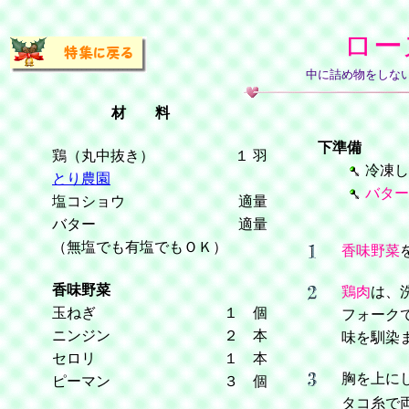
ロー
中に詰め物をしな
材 料
下準備
鶏（丸中抜き）
１ 羽
冷凍し
とり農園
バター
塩コショウ
適量
バター
適量
（無塩でも有塩でもＯＫ）
香味野菜
香味野菜
鶏肉
は、
玉ねぎ
１ 個
フォーク
ニンジン
２ 本
味を馴染
セロリ
１ 本
胸を上に
ピーマン
３ 個
タコ糸で