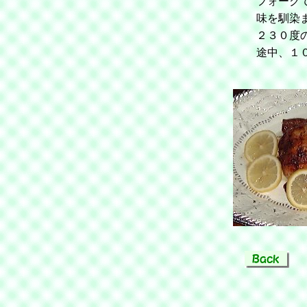
フォーク
味を馴染
２３０度
途中、１