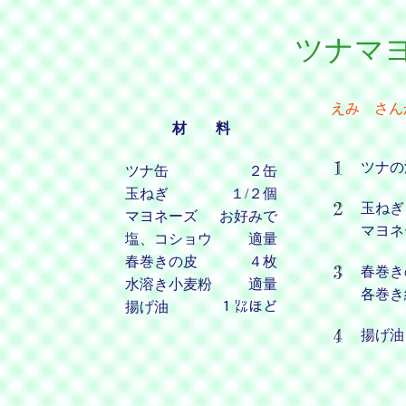
ツナマ
えみ さん
材 料
ツナの
ツナ缶
２缶
玉ねぎ
１/２個
玉ねぎ
マヨネーズ
お好みで
マヨネ
塩、コショウ
適量
春巻きの皮
４枚
春巻き
水溶き小麦粉
適量
各巻き
揚げ油
１㍑ほど
揚げ油