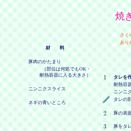
焼
さく
あり
材 料
豚肉のかたまり
（部位は何処でもOK・
耐熱容器に入る大きさ）
タレを
耐熱容器
ニンニクスライス
ニンニ
タレの割
ネギの青いところ
豚の表
豚をタ