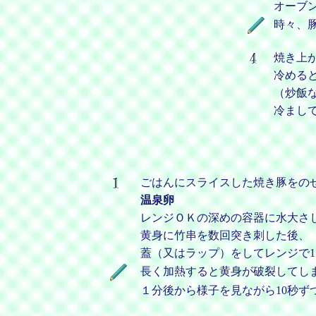
オーブン
時々、
焼き上
冷める
（炒飯
冷まし
ごはんにスライスした焼き豚をの
温泉卵
レンジＯＫの深めの容器に水大さ
黄身に竹串を数回突き刺した後、
蓋（又はラップ）をしてレンジで1～
長く加熱すると黄身が破裂してし
１分後から様子を見ながら10秒ず