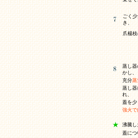
ごく少
き、
爪楊枝
蒸し器
かし、
充分
蒸
蒸し器
れ、
蓋を少
強火で
沸騰し
蓋につ