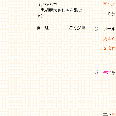
耳たぶ
（お好みで
黒胡麻大さじ４を混ぜ
１０分
る）
食 紅
ごく少量
ボール
約４０
２倍程
生地
を
再び
ラ