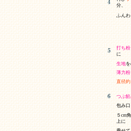
分、
ふんわ
打ち粉
に
生地
を
薄力粉
直径約
つぶ餡
包み口
５cm
上に
乗せて