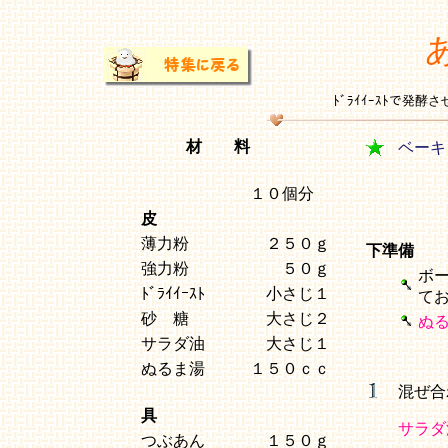
ﾄﾞﾗｲｲｰｽﾄで発
材 料
ベーキ
１０個分
皮
薄力粉
２５０ｇ
下準備
強力粉
５０ｇ
ボ
ﾄﾞﾗｲｲｰｽﾄ
小さじ１
て
砂 糖
大さじ２
ぬ
サラダ油
大さじ１
ぬるま湯
１５０ｃｃ
混ぜ合
具
サラダ
つぶあん
１５０ｇ