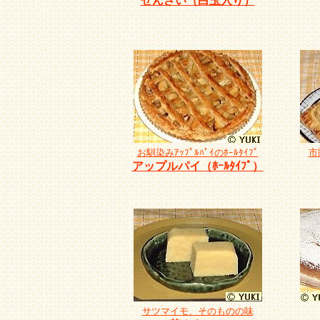
ぜんざい（白玉入り）
お馴染みｱｯﾌﾟﾙﾊﾟｲのﾎｰﾙﾀｲﾌﾟ
市
アップルパイ（ﾎｰﾙﾀｲﾌﾟ）
サツマイモ、そのものの味