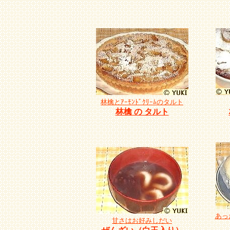
林檎とｱｰﾓﾝﾄﾞｸﾘｰﾑのタルト
林檎 の タルト
あっ
甘さはお好みしだい