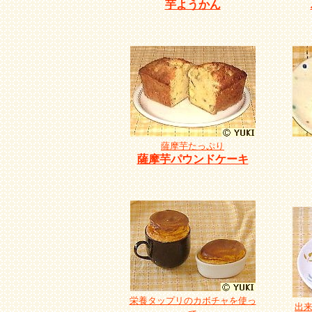
芋ようかん
薩摩芋たっぷり
薩摩芋パウンドケーキ
栄養タップリのカボチャを使っ
出来