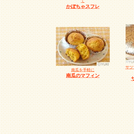
て
かぼちゃスフレ
サツ
南瓜を手軽に
南瓜のマフィン