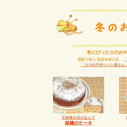
冬にぴったりのお
通販で揃う 製菓食材の店
「ママの手作りパン屋さん
生林檎を混ぜ込んで
林檎のケーキ