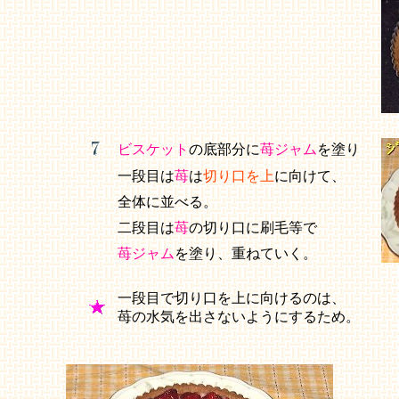
ビスケット
の底部分に
苺ジャム
を塗り
一段目は
苺
は
切り口を上
に向けて、
全体に並べる。
二段目は
苺
の切り口に刷毛等で
苺ジャム
を塗り、重ねていく。
一段目で切り口を上に向けるのは、
苺の水気を出さないようにするため。