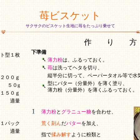
苺ビスケット
サクサクのビスケット生地に苺をたっぷり乗せて
作 り 方
下準備
ルト型１枚
薄力粉
は、ふるっておく。
苺
は洗ってヘタを切り、
縦半分に切って、ペーパータオル等で水
２００ｇ
型にバター（分量外）を薄く塗り、
５０g
薄力粉（分量外）を薄くふるっておく。
１５０ｇ
適量
薄力粉
と
グラニュー糖
を合わせ、
１パック
荒く刻ん
だ
バター
を加え、
適量
指で
揉み解す
ように粉類と