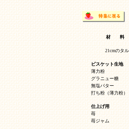
材 料
21cmのタ
ビスケット生地
薄力粉
グラニュー糖
無塩バター
打ち粉（薄力粉）
仕上げ用
苺
苺ジャム