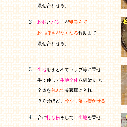
混ぜ合わせる。
粉類
と
バター
が
馴染んで、
粉っぽさがなくなる
程度まで
混ぜ合わせる。
生地
をまとめてラップ等に乗せ、
手で伸して
生地全体
を馴染ませ、
全体を
包んで
冷蔵庫に入れ、
３０分ほど、
冷やし落ち着かせる
。
台に
打ち粉
をして、
生地
を乗せ、