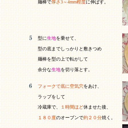
麺棒で
厚さ3～4mm程度
に伸ばす。
型に
生地
を乗せて、
型の底までしっかりと敷きつめ
麺棒を型の上で転がして
余分な
生地
を切り落とす。
フォークで底に空気穴
をあけ、
ラップをして
冷蔵庫で、
１時間ほど
休ませた後、
１８０度
のオーブンで
約２０分
焼く。