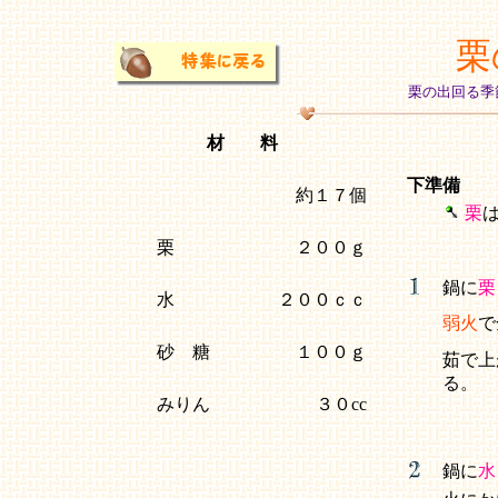
栗
栗の出回る季
材 料
下準備
約１７個
栗
栗
２００ｇ
鍋に
栗
水
２００ｃｃ
弱火
で
砂 糖
１００ｇ
茹で上
る。
みりん
３０cc
鍋に
水