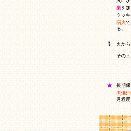
火にか
栗
を加
クッキ
弱火
で
る。
火から
そのま
長期保
煮沸消
月程度