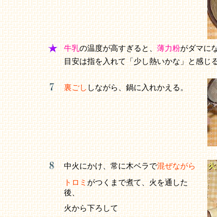
牛乳
の温度が高すぎると、
薄力粉
がダマに
目安は指を入れて「少し熱いかな」と感じ
裏ごし
しながら、鍋に入れかえる。
中火にかけ、常に木ベラで
混ぜながら
トロミ
がつくまで煮て、火を通した
後、
火から下ろして