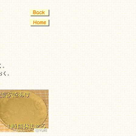
く。
おく。