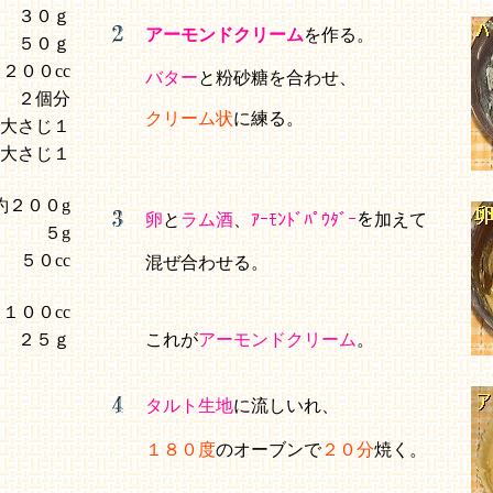
３０ｇ
アーモンドクリーム
を作る。
５０ｇ
２００cc
バター
と粉砂糖を合わせ、
２個分
クリーム状
に練る。
大さじ１
大さじ１
約２００g
卵
と
ラム酒
、
ｱｰﾓﾝﾄﾞﾊﾟｳﾀﾞｰ
を加えて
５g
５０cc
混ぜ合わせる。
１００cc
２５ｇ
これが
アーモンドクリーム
。
タルト生地
に流しいれ、
１８０度
のオーブンで
２０分
焼く。