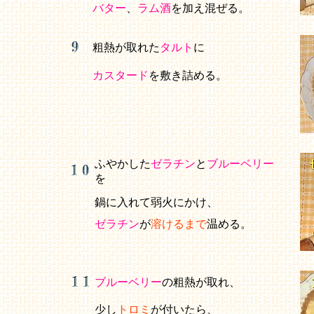
バター
、
ラム酒
を加え混ぜる。
粗熱が取れた
タルト
に
カスタード
を敷き詰める。
ふやかした
ゼラチン
と
ブルーベリー
を
鍋に入れて弱火にかけ、
ゼラチン
が
溶けるまで
温める。
ブルーベリー
の粗熱が取れ、
少し
トロミ
が付いたら、