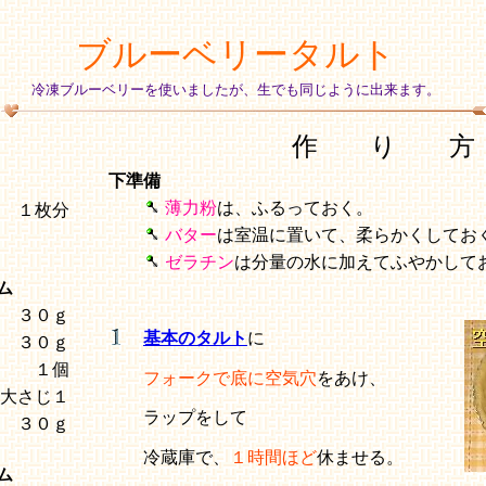
ブルーベリータルト
冷凍ブルーベリーを使いましたが、生でも同じように出来ます。
作 り 方
下準備
薄力粉
は、ふるっておく。
型 １枚分
バター
は室温に置いて、柔らかくしてお
ゼラチン
は分量の水に加えてふやかして
ム
３０ｇ
基本のタルト
に
３０ｇ
１個
フォークで底に空気穴
をあけ、
大さじ１
ラップをして
３０ｇ
冷蔵庫で、
１時間ほど
休ませる。
ム