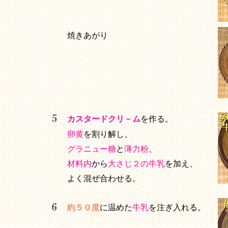
焼きあがり
カスタードクリ－ム
を作る。
卵黄
を割り解し、
グラニュー糖
と
薄力粉
、
材料内
から
大さじ２の牛乳
を加え、
よく混ぜ合わせる。
約５０度
に温めた
牛乳
を注ぎ入れる。