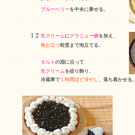
ブルーベリー
を中央に乗せる。
生クリーム
に
グラニュー糖
を加え、
角が立つ
程度まで泡立てる。
タルト
の淵に沿って
生クリーム
を絞り飾り、
冷蔵庫で
１時間ほど冷やし
、落ち着かせる