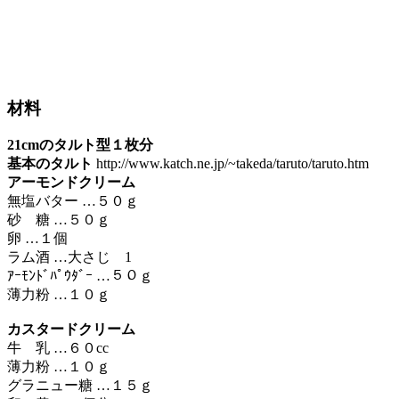
材料
21cmのタルト型１枚分
基本のタルト
http://www.katch.ne.jp/~takeda/taruto/taruto.htm
アーモンドクリーム
無塩バター …５０ｇ
砂 糖 …５０ｇ
卵 …１個
ラム酒 …大さじ 1
ｱｰﾓﾝﾄﾞﾊﾟｳﾀﾞｰ …５０ｇ
薄力粉 …１０ｇ
カスタードクリーム
牛 乳 …６０cc
薄力粉 …１０ｇ
グラニュー糖 …１５ｇ