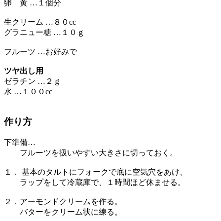
卵 黄 …１個分
生クリーム …８０cc
グラニュー糖 …１０ｇ
フルーツ …お好みで
ツヤ出し用
ゼラチン …２ｇ
水 …１００cc
作り方
下準備…
フルーツを扱いやすい大きさに切っておく。
１． 基本のタルトにフォークで底に空気穴をあけ、
ラップをして冷蔵庫で、１時間ほど休ませる。
２．アーモンドクリームを作る。
バターをクリーム状に練る。