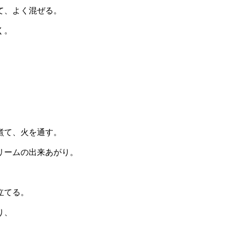
て、よく混ぜる。
く。
煮て、火を通す。
リームの出来あがり。
立てる。
り、