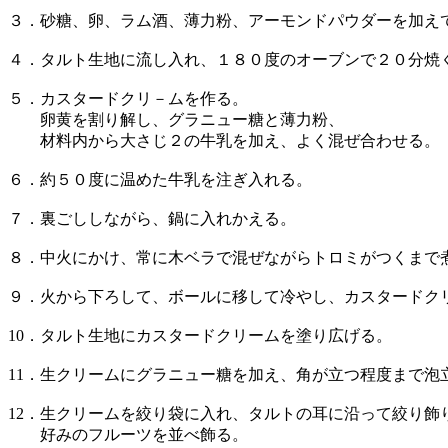
３．砂糖、卵、ラム酒、薄力粉、アーモンドパウダーを加え
４．タルト生地に流し入れ、１８０度のオーブンで２０分焼
５．カスタードクリ－ムを作る。
卵黄を割り解し、グラニュー糖と薄力粉、
材料内から大さじ２の牛乳を加え、よく混ぜ合わせる。
６．約５０度に温めた牛乳を注ぎ入れる。
７．裏ごししながら、鍋に入れかえる。
８．中火にかけ、常に木ベラで混ぜながらトロミがつくまで
９．火から下ろして、ボールに移して冷やし、カスタードク
10．タルト生地にカスタードクリームを塗り広げる。
11．生クリームにグラニュー糖を加え、角が立つ程度まで泡
12．生クリームを絞り袋に入れ、タルトの耳に沿って絞り飾
好みのフルーツを並べ飾る。