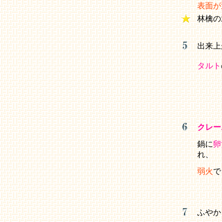
表面が
林檎の
出来上
タルト
クレー
鍋に
卵
れ、
弱火
で
ふやか