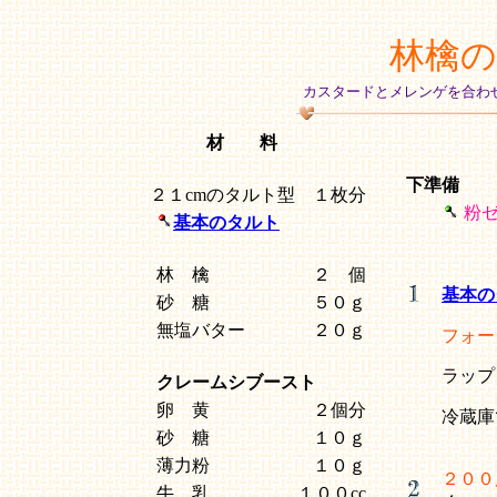
林檎
カスタードとメレンゲを合わ
材 料
下準備
２１cmのタルト型 １枚分
粉
基本のタルト
林 檎
２ 個
基本の
砂 糖
５０ｇ
無塩バター
２０ｇ
フォー
ラップ
クレームシブースト
卵 黄
２個分
冷蔵庫
砂 糖
１０ｇ
薄力粉
１０ｇ
２００
牛 乳
１００cc