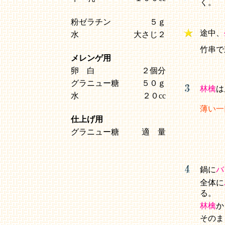
く。
粉ゼラチン
５ｇ
途中、
水
大さじ２
竹串
メレンゲ用
卵 白
２個分
グラニュー糖
５０ｇ
林檎
は
水
２０cc
薄い一
仕上げ用
グラニュー糖
適 量
鍋に
バ
全体に
る。
林檎
か
そのま