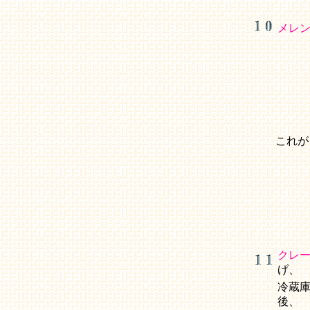
メレ
これが
クレ
げ、
冷蔵
後、