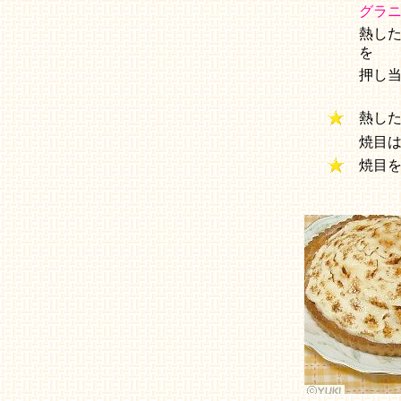
グラ
熱し
を
押し
熱し
焼目
焼目